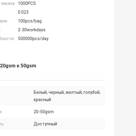
заказа:
1000PCS
0.023
али:
100pcs/bag
:
2-30workdays
бности:
500000pcs/day
 20gsm к 50gsm
Белый, черный, желтый, голубой,
красный
м:
20-50gsm
ть:
Доступный