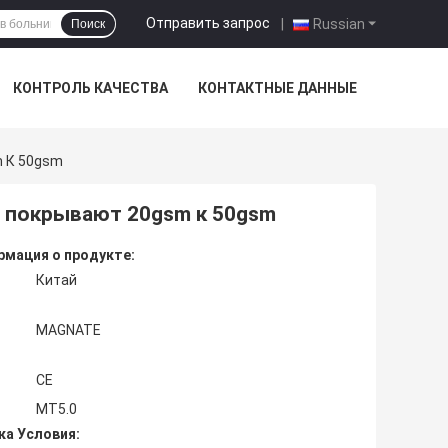
Отправить запрос
|
Russian
Поиск
КОНТРОЛЬ КАЧЕСТВА
КОНТАКТНЫЕ ДАННЫЕ
m К 50gsm
I покрывают 20gsm к 50gsm
мация о продукте:
Китай
MAGNATE
CE
MT5.0
ка Условия: