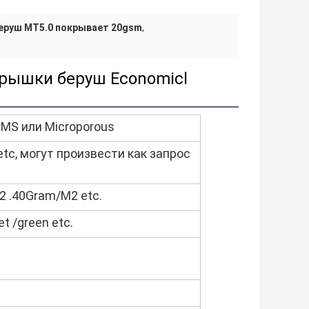
еруш MT5.0 покрывает 20gsm
,
крышки беруш Economicl
SMS или Microporous
 etc, могут произвести как запрос
 .40Gram/M2 etc.
et /green etc.