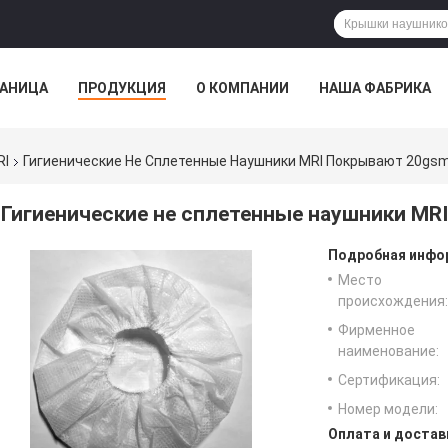
РАНИЦА
ПРОДУКЦИЯ
О КОМПАНИИ
НАША ФАБРИКА
ВСЕ СЛУЧАИ
RI
Гигиенические Не Сплетенные Наушники MRI Покрывают 20gs
Гигиенические не сплетенные наушники MR
Подробная инфор
Место
происхождения:
Фирменное
наименование:
Сертификация:
Номер модели:
Оплата и достав