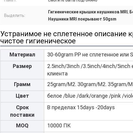
Пакет:
смогите быть подгоняно
Гигиенические крышки наушников MRI
,
Б
Выделить:
Наушники MRI покрывают 50gsm
Устранимое не сплетенное описание 
чистое гигиеническое
Материал
30-60gram PP не сплетенное или 
Размер
2.5inch/3inch /3.5inch/4inch/5inch
клиента
Грамм
25gram/M2. 30gram/M2. 35gram/M2
Цвет
белое /blue /dark/orange /pink /viol
Срок
В пределах 15days -20days
поставки
MOQ
10000 ПК