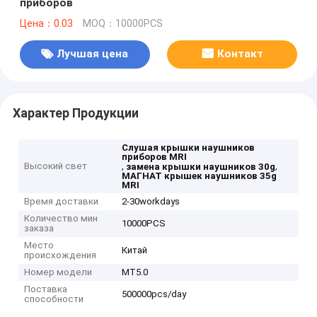
приборов
Цена：0.03
MOQ：10000PCS
Лучшая цена
Контакт
Характер Продукции
Слушая крышки наушников
приборов MRI
Высокий свет
,
,
замена крышки наушников 30g
МАГНАТ крышек наушников 35g
MRI
Время доставки
2-30workdays
Количество мин
10000PCS
заказа
Место
Китай
происхождения
Номер модели
MT5.0
Поставка
500000pcs/day
способности