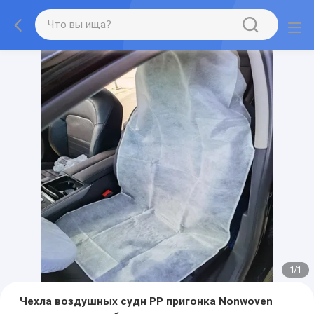
1
/
1
Чехла воздушных судн PP пригонка Nonwoven