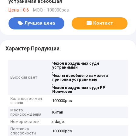
устранимая всеобщая
Цена：0.6
MOQ：100000pcs
Лучшая цена
Контакт
Характер Продукции
Чехол воздушных судн
устранимый
,
Чехлы всеобщего самолета
Высокий свет
пригонки устранимые
,
Чехол воздушных судн PP
Nonwoven
Количество мин
100000pcs
заказа
Место
Китай
происхождения
Номер модели
edage
Поставка
100000pcs
способности