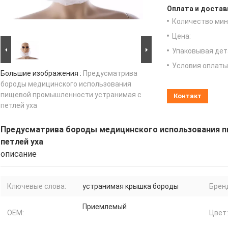
Оплата и достав
Количество мин 
Цена:
Упаковывая дет
Условия оплаты
Большие изображения :
Предусматрива
бороды медицинского использования
пищевой промышленности устранимая с
Контакт
петлей уха
Предусматрива бороды медицинского использования 
петлей уха
описание
Ключевые слова:
устранимая крышка бороды
Брен
Приемлемый
OEM:
Цвет: