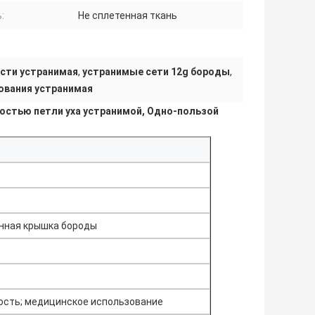
:
Не сплетенная ткань
сти устранимая
,
устранимые сети 12g бороды
,
ования устранимая
стью петли уха устранимой, Одно-пользой
нная крышка бороды
сть; медицинское использование