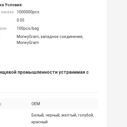
ка Условия:
заказа:
1000000pcs
0.05
али:
100pcs/bag
:
MoneyGram, западное соединение,
MoneyGram
пищевой промышленности устранимая с
д:
OEM
Белый, черный, желтый, голубой,
красный