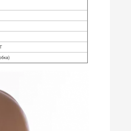
TT
обка)