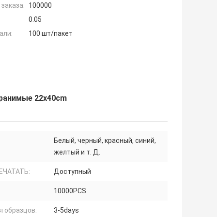
заказа:
100000
0.05
али:
100 шт/пакет
транимые 22x40cm
Белый, черный, красный, синий,
желтый и т. Д.
ЕЧАТАТЬ:
Доступный
10000PCS
я образцов:
3-5days