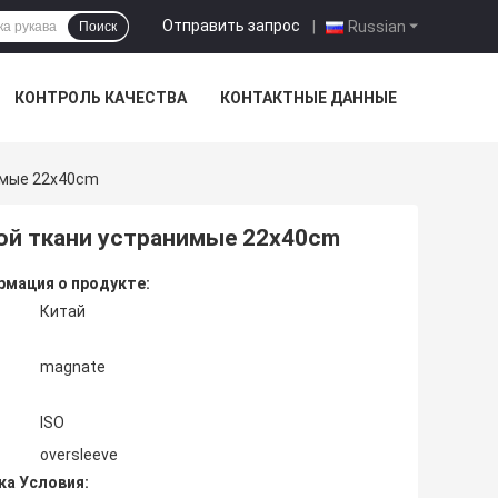
Отправить запрос
|
Russian
Поиск
КОНТРОЛЬ КАЧЕСТВА
КОНТАКТНЫЕ ДАННЫЕ
имые 22x40cm
ной ткани устранимые 22x40cm
мация о продукте:
Китай
magnate
ISO
oversleeve
ка Условия: