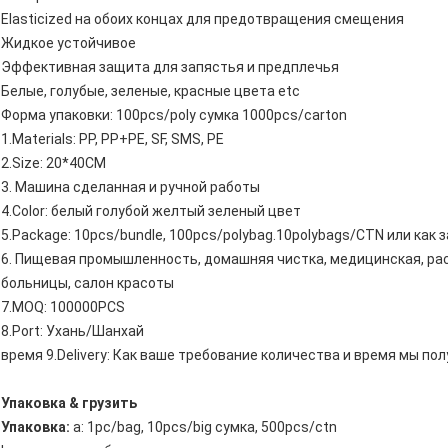
Elasticized на обоих концах для предотвращения смещения
Жидкое устойчивое
Эффективная защита для запястья и предплечья
Белые, голубые, зеленые, красные цвета etc
Форма упаковки: 100pcs/poly сумка 1000pcs/carton
1.Materials: PP, PP+PE, SF, SMS, PE
2.Size: 20*40CM
3. Машина сделанная и ручной работы
4.Color: белый голубой желтый зеленый цвет
5.Package: 10pcs/bundle, 100pcs/polybag.10polybags/CTN или как 
6. Пищевая промышленность, домашняя чистка, медицинская, рас
больницы, салон красоты
7.MOQ: 100000PCS
8.Port: Ухань/Шанхай
время 9.Delivery: Как ваше требование количества и время мы по
Упаковка & грузить
Упаковка:
a: 1pc/bag, 10pcs/big сумка, 500pcs/ctn