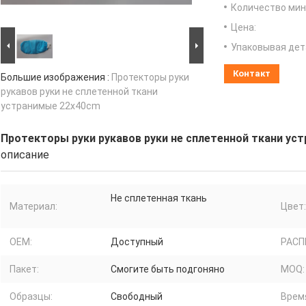
Количество мин 
Цена:
Упаковывая дет
Контакт
Большие изображения :
Протекторы руки
рукавов руки не сплетенной ткани
устранимые 22x40cm
Протекторы руки рукавов руки не сплетенной ткани ус
описание
Не сплетенная ткань
Материал:
Цвет:
OEM:
Доступный
РАСП
Пакет:
Смогите быть подгоняно
MOQ:
Образцы:
Свободный
Врем