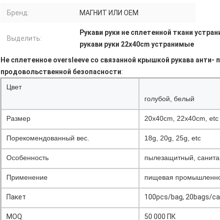
Бренд:
МАГНИТ ИЛИ OEM
Рукави руки не сплетенной ткани устра
Выделить:
рукави руки 22x40cm устранимые
Не сплетенное oversleeve со связанной крышкой рукава анти-
продовольственной безопасности
:
Цвет
голубой, белый
Размер
20x40cm, 22x40cm, etc
Порекомендованный вес.
18g, 20g, 25g, etc
Особенность
пылезащитный, санита
Применение
пищевая промышленнос
Пакет
100pcs/bag, 20bags/ca
MOQ
50 000 ПК