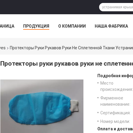
РАНИЦА
ПРОДУКЦИЯ
О КОМПАНИИ
НАША ФАБРИКА
ВСЕ СЛУЧАИ
ves
Протекторы Руки Рукавов Руки Не Сплетенной Ткани Устран
Протекторы руки рукавов руки не сплетен
Подробная инфор
Место
происхождения:
Фирменное
наименование:
Сертификация:
Номер модели:
Оплата и достав