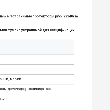
нимые
,
Устранимые протекторы руки 22x40cm
,
 пыли тумака устранимой для спецификации
рный, мягкий
ть, домочадец, гостиница, etc
rton