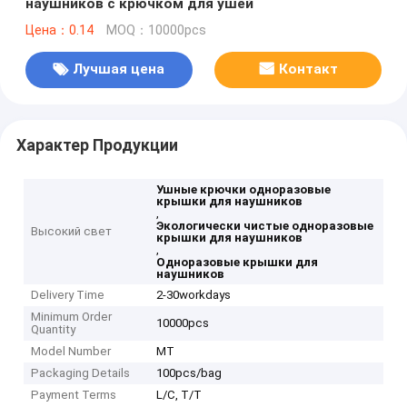
наушников с крючком для ушей
Цена：0.14
MOQ：10000pcs
Лучшая цена
Контакт
Характер Продукции
Ушные крючки одноразовые
крышки для наушников
,
Экологически чистые одноразовые
Высокий свет
крышки для наушников
,
Одноразовые крышки для
наушников
Delivery Time
2-30workdays
Minimum Order
10000pcs
Quantity
Model Number
MT
Packaging Details
100pcs/bag
Payment Terms
L/C, T/T