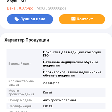
обувь ISO
Цена：0.075/pc
MOQ：200000pcs
Лучшая цена
Контакт
Характер Продукции
Покрытия для медицинской обуви
ISO
,
Нетканые медицинские обувные
Высокий свет
покрытия
,
Противоскользящие медицинские
обувные покрытия
Количество мин
200000pcs
заказа
Место
Китай
происхождения
Номер модели
Антипробуксовочная
Сертификация
ISO CE